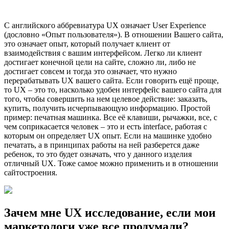
С английского аббревиатура UX означает User Experience
(дословно «Опыт пользователя»). В отношении Вашего сайта,
это означает опыт, который получает клиент от
взаимодействия с вашим интерфейсом. Легко ли клиент
достигает конечной цели на сайте, сложно ли, либо не
достигает совсем и тогда это означает, что нужно
перерабатывать UX вашего сайта. Если говорить ещё проще,
то UX – это то, насколько удобен интерфейс вашего сайта для
того, чтобы совершить на нем целевое действие: заказать,
купить, получить исчерпывающую информацию. Простой
пример: печатная машинка. Все её клавиши, рычажки, все, с
чем соприкасается человек – это и есть interface, работая с
которым он определяет UX опыт. Если на машинке удобно
печатать, а в принципах работы на ней разберется даже
ребенок, то это будет означать, что у данного изделия
отличный UX. Тоже самое можно применить и в отношении
сайтостроения.
Зачем мне UX исследование, если мои
маркетологи уже все продумали?